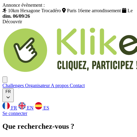
Annonce évènement :
10km Hexagone Trocadéro
Paris 16eme arrondissement
Le
dim. 06/09/26
Découvrir
Klikego
Ouvrir menu
Challenges
Organisateur
A propos
Contact
FR
FR
EN
ES
Se connecter
Que
recherchez
-vous ?