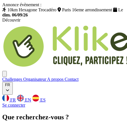
Annonce évènement :
10km Hexagone Trocadéro
Paris 16eme arrondissement
Le
dim. 06/09/26
Découvrir
Klikego
Ouvrir menu
Challenges
Organisateur
A propos
Contact
FR
FR
EN
ES
Se connecter
Que
recherchez
-vous ?