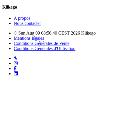
Klikego
A propos
Nous contacter
© Sun Aug 09 08:56:40 CEST 2026 Klikego
Mentions légales
Conditions Générales de Vente
Conditions Générales d'Utilisation
Strava
Instagram
Facebook
LinkedIn