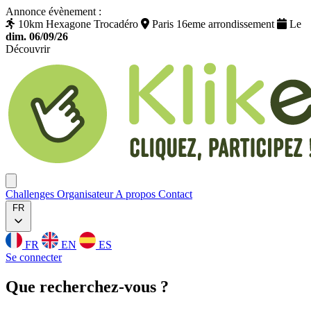
Annonce évènement :
10km Hexagone Trocadéro
Paris 16eme arrondissement
Le
dim. 06/09/26
Découvrir
Klikego
Ouvrir menu
Challenges
Organisateur
A propos
Contact
FR
FR
EN
ES
Se connecter
Que
recherchez
-vous ?