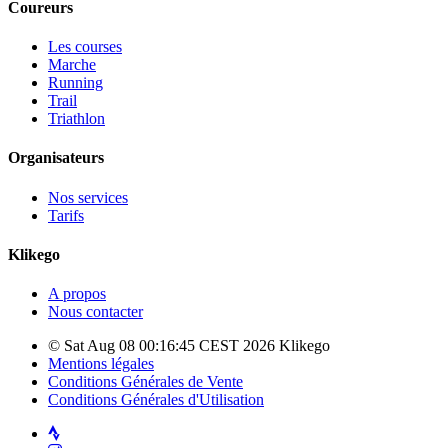
Coureurs
Les courses
Marche
Running
Trail
Triathlon
Organisateurs
Nos services
Tarifs
Klikego
A propos
Nous contacter
© Sat Aug 08 00:16:45 CEST 2026 Klikego
Mentions légales
Conditions Générales de Vente
Conditions Générales d'Utilisation
Strava