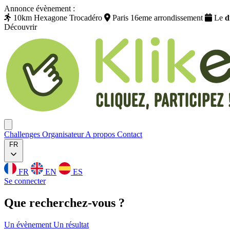
Annonce évènement :
10km Hexagone Trocadéro
Paris 16eme arrondissement
Le
d
Découvrir
Klikego
Ouvrir menu
Challenges
Organisateur
A propos
Contact
FR
FR
EN
ES
Se connecter
Que
recherchez
-vous ?
Un évènement
Un résultat