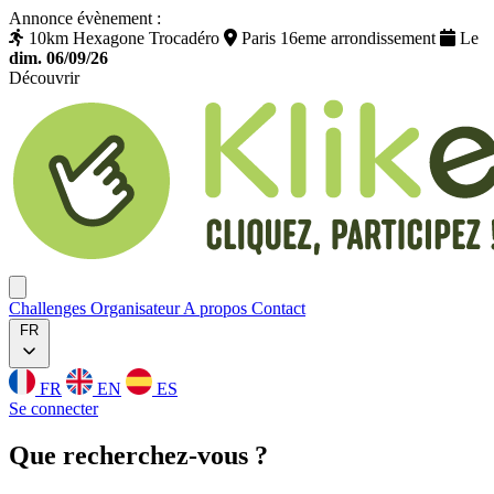
Annonce évènement :
10km Hexagone Trocadéro
Paris 16eme arrondissement
Le
dim. 06/09/26
Découvrir
Klikego
Ouvrir menu
Challenges
Organisateur
A propos
Contact
FR
FR
EN
ES
Se connecter
Que
recherchez
-vous ?