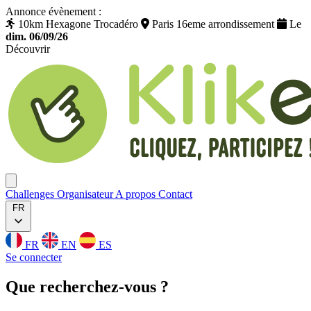
Annonce évènement :
10km Hexagone Trocadéro
Paris 16eme arrondissement
Le
dim. 06/09/26
Découvrir
Klikego
Ouvrir menu
Challenges
Organisateur
A propos
Contact
FR
FR
EN
ES
Se connecter
Que
recherchez
-vous ?