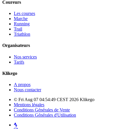
Coureurs
Les courses
Marche
Running
Trail
Triathlon
Organisateurs
Nos services
Tarifs
Klikego
A propos
Nous contacter
© Fri Aug 07 04:54:49 CEST 2026 Klikego
Mentions légales
Conditions Générales de Vente
Conditions Générales d'Utilisation
Strava