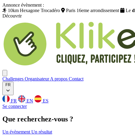
Annonce évènement :
10km Hexagone Trocadéro
Paris 16eme arrondissement
Le
d
Découvrir
Klikego
Ouvrir menu
Challenges
Organisateur
A propos
Contact
FR
FR
EN
ES
Se connecter
Que
recherchez
-vous ?
Un évènement
Un résultat