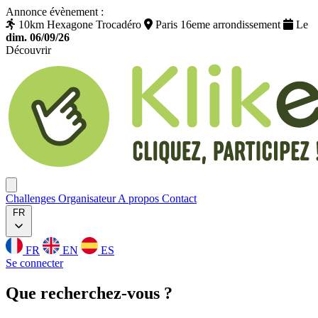
Annonce évènement :
10km Hexagone Trocadéro
Paris 16eme arrondissement
Le
dim. 06/09/26
Découvrir
Klikego
Ouvrir menu
Challenges
Organisateur
A propos
Contact
FR
FR
EN
ES
Se connecter
Que
recherchez
-vous ?