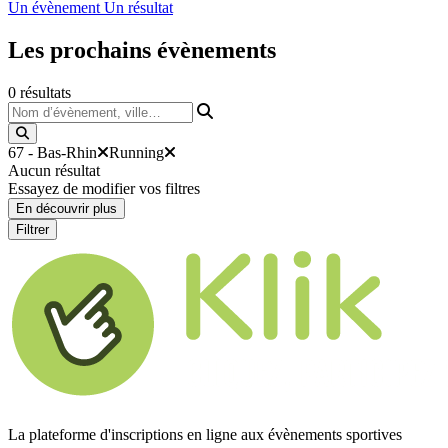
Un évènement
Un résultat
Les prochains
évènements
0
résultats
Nom d’évènement, ville…
67 - Bas-Rhin
Running
Aucun résultat
Essayez de modifier vos filtres
En découvrir plus
Filtrer
La plateforme d'inscriptions en ligne aux évènements sportives