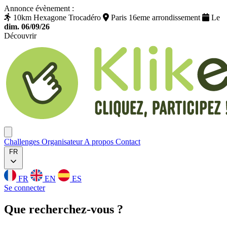
Annonce évènement :
10km Hexagone Trocadéro
Paris 16eme arrondissement
Le
dim. 06/09/26
Découvrir
Klikego
Ouvrir menu
Challenges
Organisateur
A propos
Contact
FR
FR
EN
ES
Se connecter
Que
recherchez
-vous ?