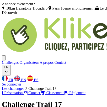
Annonce évènement :
10km Hexagone Trocadéro
Paris 16eme arrondissement
Le
d
Découvrir
Klikego
Ouvrir menu
Challenges
Organisateur
A propos
Contact
FR
FR
EN
ES
Se connecter
Les challenges
Challenge Trail 17
Présentation
Contact
Classement
Règlement
Challenge Trail 17