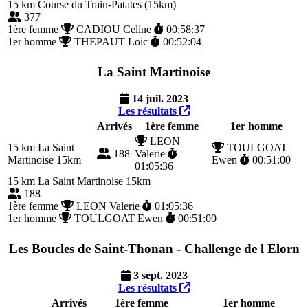
15 km
Course du Train-Patates (15km)
377
1ère femme
CADIOU Celine
00:58:37
1er homme
THEPAUT Loic
00:52:04
La Saint Martinoise
14 juil. 2023
Les résultats
Arrivés
1ère femme
1er homme
LEON
15 km
La Saint
TOULGOAT
188
Valerie
Martinoise 15km
Ewen
00:51:00
01:05:36
15 km
La Saint Martinoise 15km
188
1ère femme
LEON Valerie
01:05:36
1er homme
TOULGOAT Ewen
00:51:00
Les Boucles de Saint-Thonan - Challenge de l Elorn
3 sept. 2023
Les résultats
Arrivés
1ère femme
1er homme