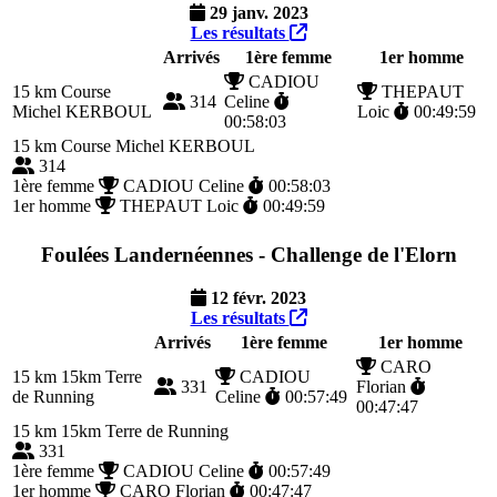
29 janv. 2023
Les résultats
Arrivés
1ère femme
1er homme
CADIOU
15 km
Course
THEPAUT
314
Celine
Michel KERBOUL
Loic
00:49:59
00:58:03
15 km
Course Michel KERBOUL
314
1ère femme
CADIOU Celine
00:58:03
1er homme
THEPAUT Loic
00:49:59
Foulées Landernéennes - Challenge de l'Elorn
12 févr. 2023
Les résultats
Arrivés
1ère femme
1er homme
CARO
15 km
15km Terre
CADIOU
331
Florian
de Running
Celine
00:57:49
00:47:47
15 km
15km Terre de Running
331
1ère femme
CADIOU Celine
00:57:49
1er homme
CARO Florian
00:47:47