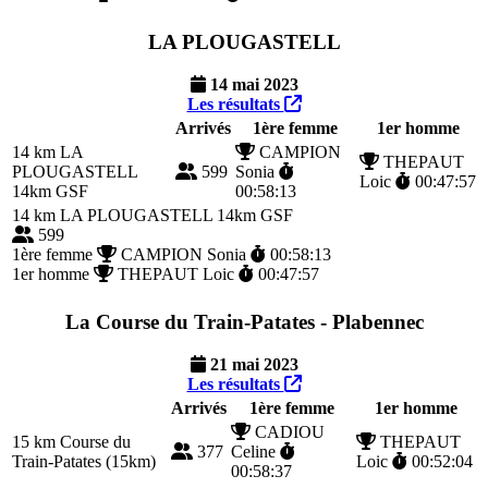
LA PLOUGASTELL
14 mai 2023
Les résultats
Arrivés
1ère femme
1er homme
14 km
LA
CAMPION
THEPAUT
PLOUGASTELL
599
Sonia
Loic
00:47:57
14km GSF
00:58:13
14 km
LA PLOUGASTELL 14km GSF
599
1ère femme
CAMPION Sonia
00:58:13
1er homme
THEPAUT Loic
00:47:57
La Course du Train-Patates - Plabennec
21 mai 2023
Les résultats
Arrivés
1ère femme
1er homme
CADIOU
15 km
Course du
THEPAUT
377
Celine
Train-Patates (15km)
Loic
00:52:04
00:58:37