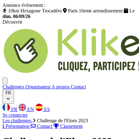
Annonce évènement :
10km Hexagone Trocadéro
Paris 16eme arrondissement
Le
dim. 06/09/26
Découvrir
Klikego
Ouvrir menu
Challenges
Organisateur
A propos
Contact
FR
FR
EN
ES
Se connecter
Les challenges
Challenge de l'Elorn 2023
Présentation
Contact
Classement