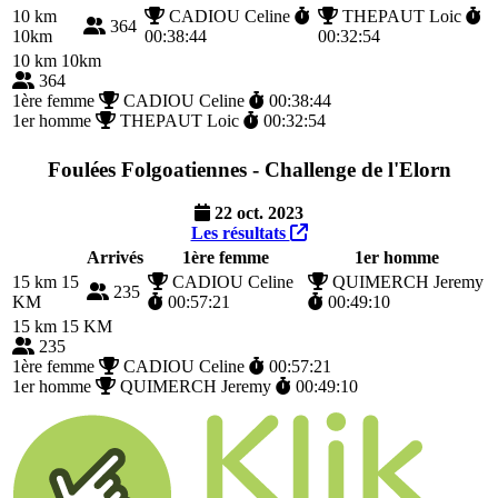
10 km
CADIOU Celine
THEPAUT Loic
364
10km
00:38:44
00:32:54
10 km
10km
364
1ère femme
CADIOU Celine
00:38:44
1er homme
THEPAUT Loic
00:32:54
Foulées Folgoatiennes - Challenge de l'Elorn
22 oct. 2023
Les résultats
Arrivés
1ère femme
1er homme
15 km
15
CADIOU Celine
QUIMERCH Jeremy
235
KM
00:57:21
00:49:10
15 km
15 KM
235
1ère femme
CADIOU Celine
00:57:21
1er homme
QUIMERCH Jeremy
00:49:10