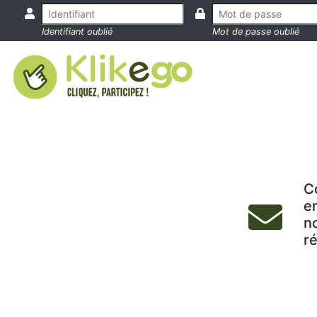
Identifiant oublié
Mot de passe oublié
C
e
no
ré