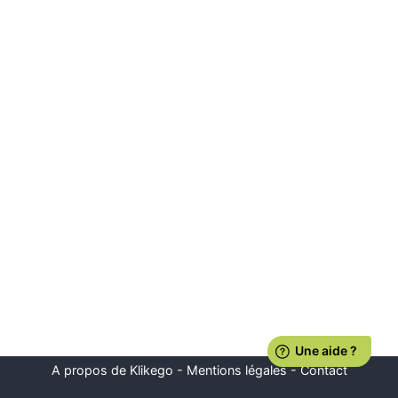
A propos de Klikego
-
Mentions légales
-
Contact