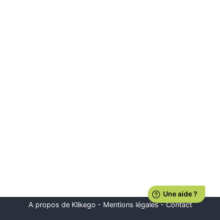
A propos de Klikego
-
Mentions légales
-
Contact