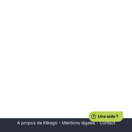
A propos de Klikego
-
Mentions légales
-
Contact