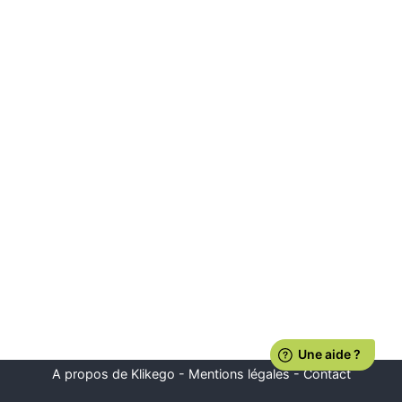
A propos de Klikego
-
Mentions légales
-
Contact