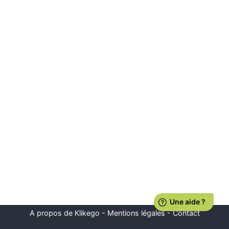
A propos de Klikego
-
Mentions légales
-
Contact