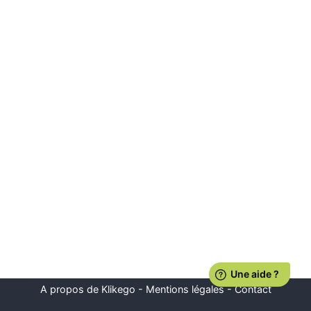
A propos de Klikego
-
Mentions légales
-
Contact