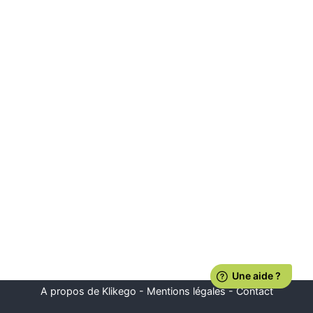
A propos de Klikego
-
Mentions légales
-
Contact