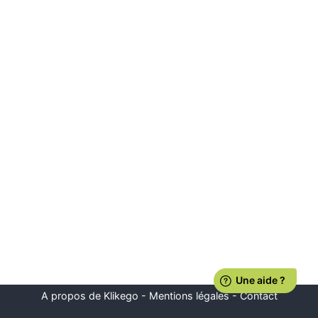
A propos de Klikego
-
Mentions légales
-
Contact