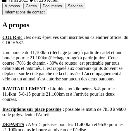
4 mai 2025
87220 Aureil
A propos
Cartes
Documents
Services
Informations de contact
A propos
COURSE
:
les deux épreuves sont inscrites au calendrier officiel du
CDCHS87.
Une boucle de 11,100km (flèchage jaune) à partir de cadet et une
boucle pour le 21.100km(flèchage rouge) à partir junior.. Cette
course (70% de chemin - 30% de routes) est praticable par tous,
débutants et habitués. Il est rappelé aux coureurs qu’ils doivent se
déplacer sur le côté gauche de la chaussée. L’accompagnement à
vélo ou un animal n’est autorisé sur aucun des deux parcours.
RAVITAILLEMENT
:
Liquide aux kilomètres 5–8 pour le
11.4km 5-8-15 pour le 21.100km et à l’arrivée pour les deux
courses.
Inscriptions
sur place possible
:
possible le matin de 7h30 à 9h00
solle polyvalente d'Aureil
DEPARTS
:
A 9h15 précises pour les 11.400km et 9h30 pour les
21,100km dans le bourg au niveau de l’église.