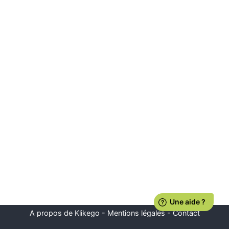
A propos de Klikego
-
Mentions légales
-
Contact