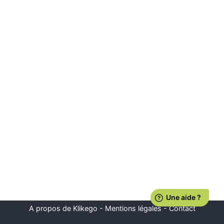
A propos de Klikego
-
Mentions légales
-
Contact