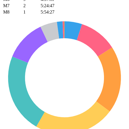
M7
2
5:24:47
M8
1
5:54:27