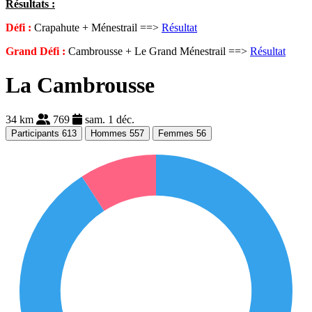
Résultats :
Défi :
Crapahute + Ménestrail ==>
Résultat
Grand Défi :
Cambrousse + Le Grand Ménestrail ==>
Résultat
La Cambrousse
34 km
769
sam. 1 déc.
Participants
613
Hommes
557
Femmes
56