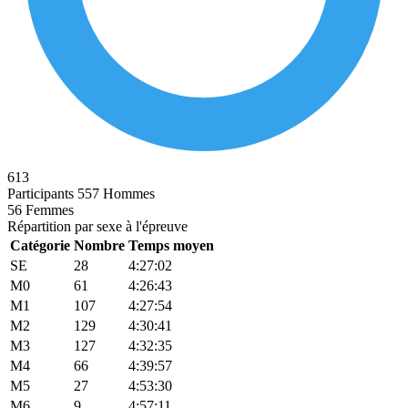
613
Participants
557 Hommes
56 Femmes
Répartition par sexe à l'épreuve
Catégorie
Nombre
Temps moyen
SE
28
4:27:02
M0
61
4:26:43
M1
107
4:27:54
M2
129
4:30:41
M3
127
4:32:35
M4
66
4:39:57
M5
27
4:53:30
M6
9
4:57:11