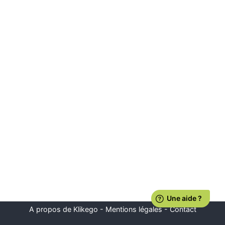
A propos de Klikego
-
Mentions légales
-
Contact