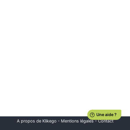
A propos de Klikego
-
Mentions légales
-
Contact