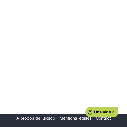
A propos de Klikego
-
Mentions légales
-
Contact