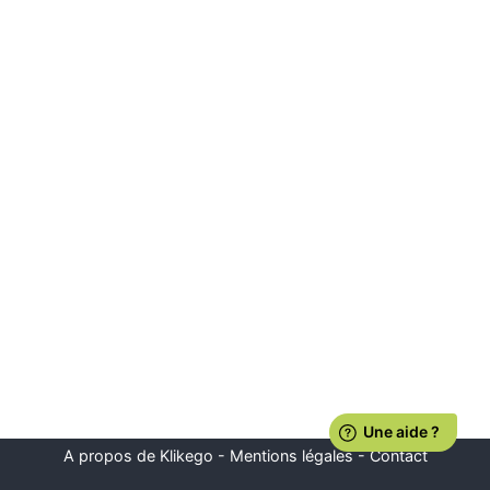
A propos de Klikego
-
Mentions légales
-
Contact