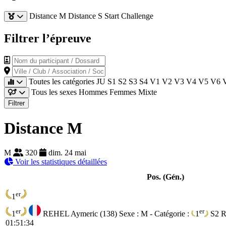
Distance M
Distance S
Start Challenge
Filtrer l’épreuve
Nom du participant / Dossard
Ville / Club / Association / Société
Toutes les catégories
JU
S1
S2
S3
S4
V1
V2
V3
V4
V5
V6
Tous les sexes
Hommes
Femmes
Mixte
Filtrer
Distance M
M
320
dim. 24 mai
Voir les statistiques détaillées
Pos. (Gén.)
er
1
er
er
1
REHEL Aymeric (138)
Sexe : M - Catégorie :
1
S2
R
01:51:34