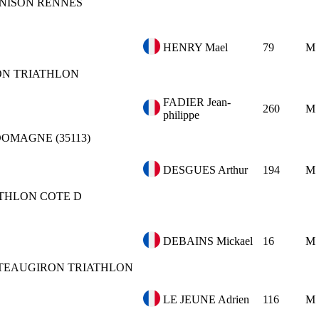
NISON RENNES
HENRY Mael
79
M
ON TRIATHLON
FADIER Jean-
260
M
philippe
OMAGNE (35113)
DESGUES Arthur
194
M
THLON COTE D
DEBAINS Mickael
16
M
TEAUGIRON TRIATHLON
LE JEUNE Adrien
116
M