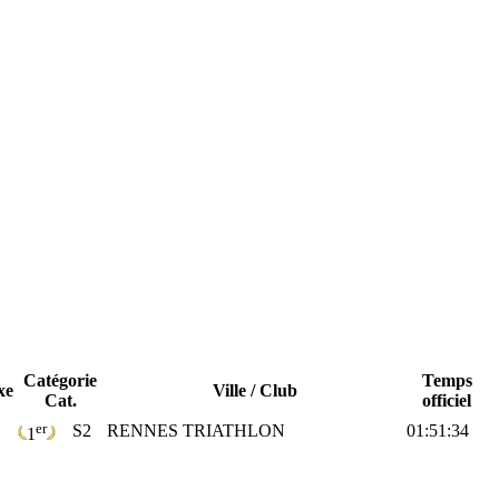
Catégorie
Temps
xe
Ville / Club
Cat.
officiel
er
S2
RENNES TRIATHLON
01:51:34
1