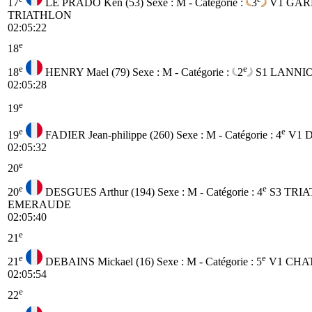
17
LE PRADO Ken (53)
Sexe : M - Catégorie :
3
V1
GAR
TRIATHLON
02:05:22
e
18
e
e
18
HENRY Mael (79)
Sexe : M - Catégorie :
2
S1
LANNI
02:05:28
e
19
e
e
19
FADIER Jean-philippe (260)
Sexe : M - Catégorie :
4
V1
D
02:05:32
e
20
e
e
20
DESGUES Arthur (194)
Sexe : M - Catégorie :
4
S3
TRIA
EMERAUDE
02:05:40
e
21
e
e
21
DEBAINS Mickael (16)
Sexe : M - Catégorie :
5
V1
CHA
02:05:54
e
22