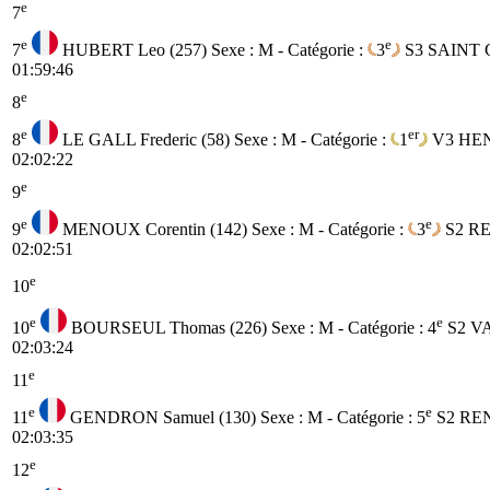
e
7
e
e
7
HUBERT Leo (257)
Sexe : M - Catégorie :
3
S3
SAINT 
01:59:46
e
8
e
er
8
LE GALL Frederic (58)
Sexe : M - Catégorie :
1
V3
HE
02:02:22
e
9
e
e
9
MENOUX Corentin (142)
Sexe : M - Catégorie :
3
S2
RE
02:02:51
e
10
e
e
10
BOURSEUL Thomas (226)
Sexe : M - Catégorie :
4
S2
V
02:03:24
e
11
e
e
11
GENDRON Samuel (130)
Sexe : M - Catégorie :
5
S2
RE
02:03:35
e
12