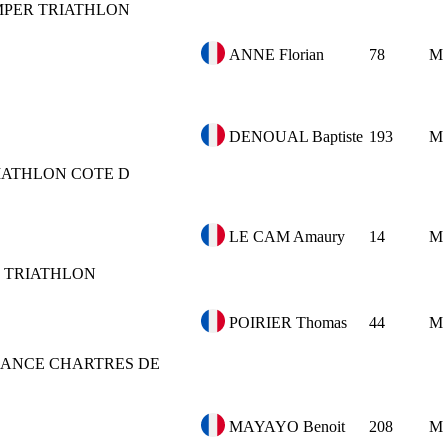
MPER TRIATHLON
ANNE Florian
78
M
DENOUAL Baptiste
193
M
IATHLON COTE D
LE CAM Amaury
14
M
 TRIATHLON
POIRIER Thomas
44
M
RANCE CHARTRES DE
MAYAYO Benoit
208
M