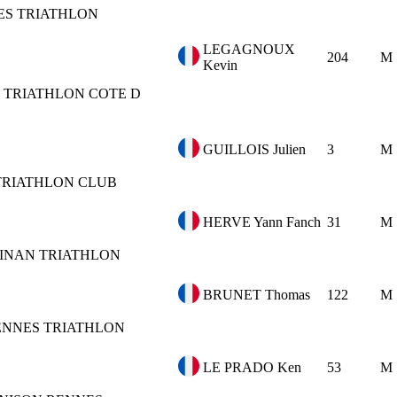
ES TRIATHLON
LEGAGNOUX
204
M
Kevin
TRIATHLON COTE D
GUILLOIS Julien
3
M
 TRIATHLON CLUB
HERVE Yann Fanch
31
M
INAN TRIATHLON
BRUNET Thomas
122
M
ENNES TRIATHLON
LE PRADO Ken
53
M