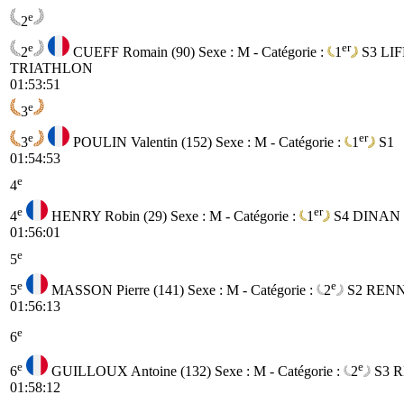
e
2
e
er
2
CUEFF Romain (90)
Sexe : M - Catégorie :
1
S3
LI
TRIATHLON
01:53:51
e
3
e
er
3
POULIN Valentin (152)
Sexe : M - Catégorie :
1
S1
01:54:53
e
4
e
er
4
HENRY Robin (29)
Sexe : M - Catégorie :
1
S4
DINAN
01:56:01
e
5
e
e
5
MASSON Pierre (141)
Sexe : M - Catégorie :
2
S2
RENN
01:56:13
e
6
e
e
6
GUILLOUX Antoine (132)
Sexe : M - Catégorie :
2
S3
R
01:58:12