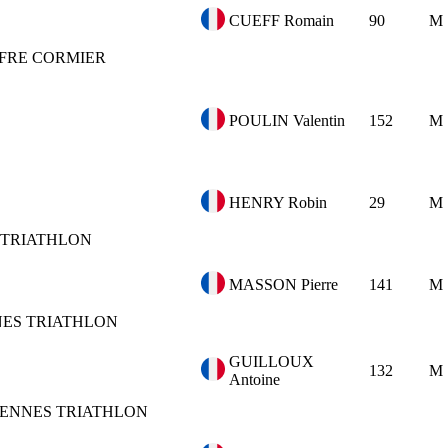
CUEFF Romain
90
M
FFRE CORMIER
POULIN Valentin
152
M
HENRY Robin
29
M
 TRIATHLON
MASSON Pierre
141
M
ES TRIATHLON
GUILLOUX
132
M
Antoine
ENNES TRIATHLON