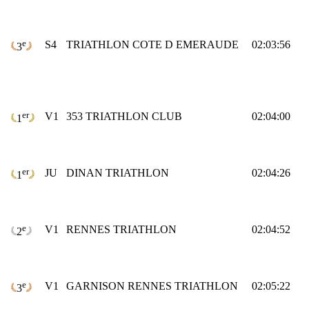
e
S4
TRIATHLON COTE D EMERAUDE
02:03:56
3
er
V1
353 TRIATHLON CLUB
02:04:00
1
er
JU
DINAN TRIATHLON
02:04:26
1
e
V1
RENNES TRIATHLON
02:04:52
2
e
V1
GARNISON RENNES TRIATHLON
02:05:22
3