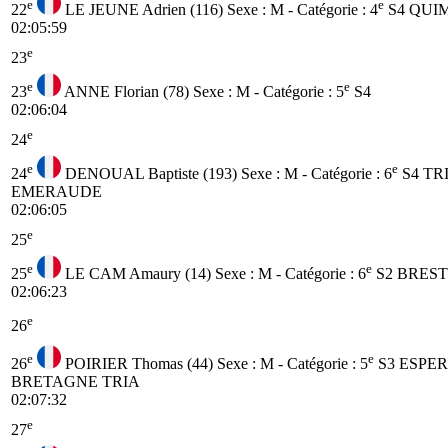
e
e
22
LE JEUNE Adrien (116)
Sexe : M - Catégorie :
4
S4
QUI
02:05:59
e
23
e
e
23
ANNE Florian (78)
Sexe : M - Catégorie :
5
S4
02:06:04
e
24
e
e
24
DENOUAL Baptiste (193)
Sexe : M - Catégorie :
6
S4
TR
EMERAUDE
02:06:05
e
25
e
e
25
LE CAM Amaury (14)
Sexe : M - Catégorie :
6
S2
BREST
02:06:23
e
26
e
e
26
POIRIER Thomas (44)
Sexe : M - Catégorie :
5
S3
ESPE
BRETAGNE TRIA
02:07:32
e
27