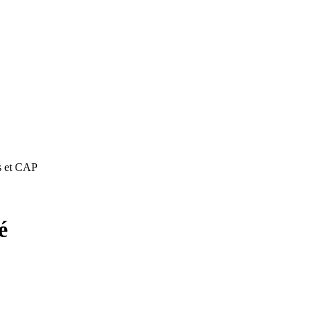
s et CAP
é