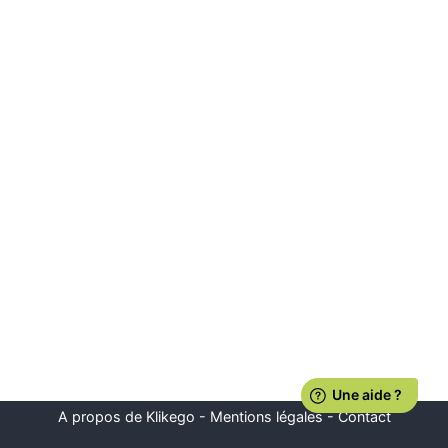
A propos de Klikego
-
Mentions légales
-
Contact