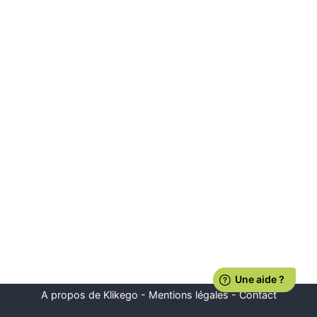
A propos de Klikego
-
Mentions légales
-
Contact