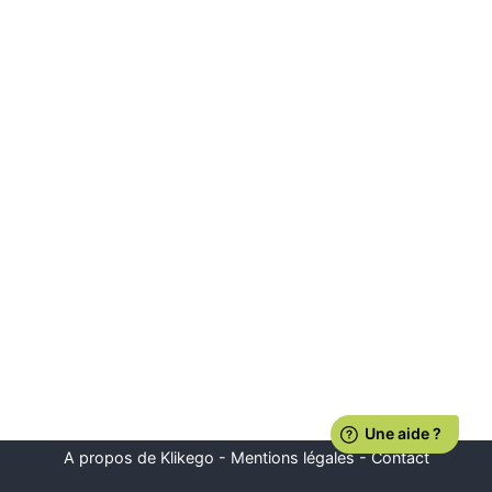
A propos de Klikego
-
Mentions légales
-
Contact