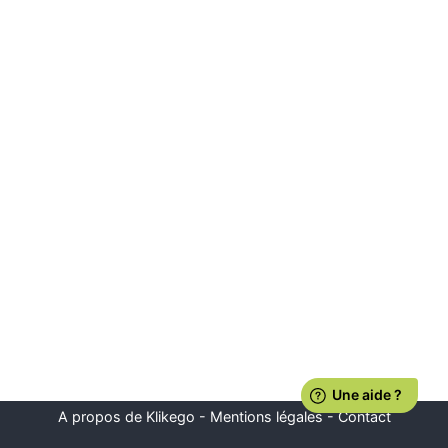
A propos de Klikego
-
Mentions légales
-
Contact