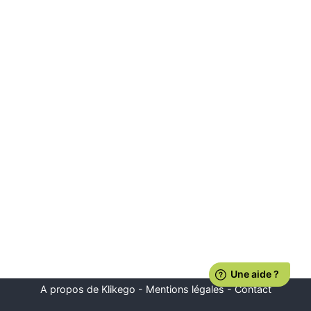
A propos de Klikego
-
Mentions légales
-
Contact