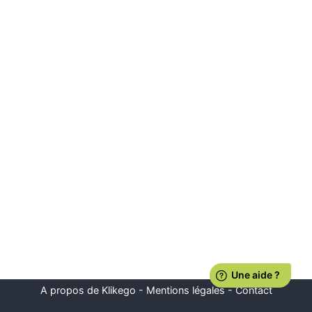
A propos de Klikego
-
Mentions légales
-
Contact