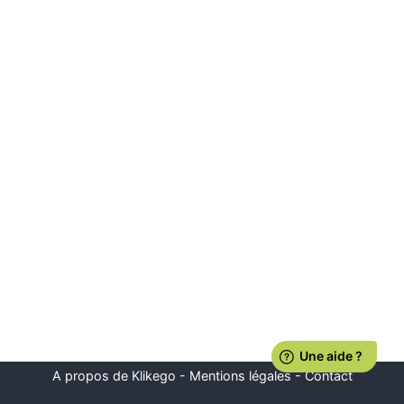
A propos de Klikego
-
Mentions légales
-
Contact