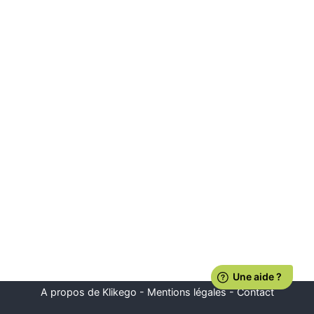
A propos de Klikego
-
Mentions légales
-
Contact