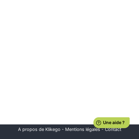
A propos de Klikego
-
Mentions légales
-
Contact