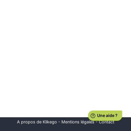
A propos de Klikego
-
Mentions légales
-
Contact