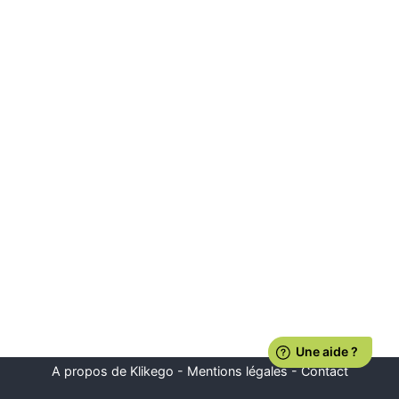
A propos de Klikego
-
Mentions légales
-
Contact