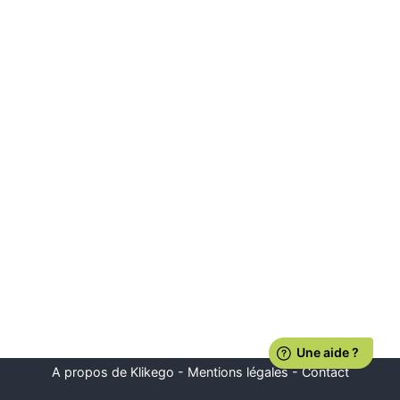
A propos de Klikego
-
Mentions légales
-
Contact