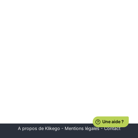
A propos de Klikego
-
Mentions légales
-
Contact