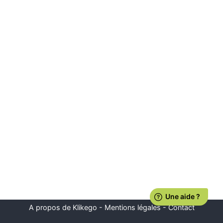
A propos de Klikego
-
Mentions légales
-
Contact