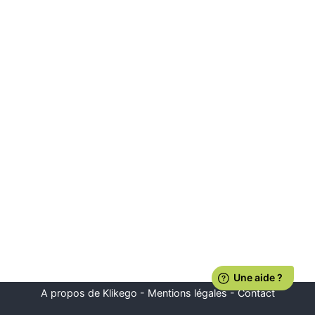
A propos de Klikego
-
Mentions légales
-
Contact