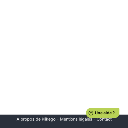
A propos de Klikego
-
Mentions légales
-
Contact