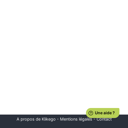
A propos de Klikego
-
Mentions légales
-
Contact