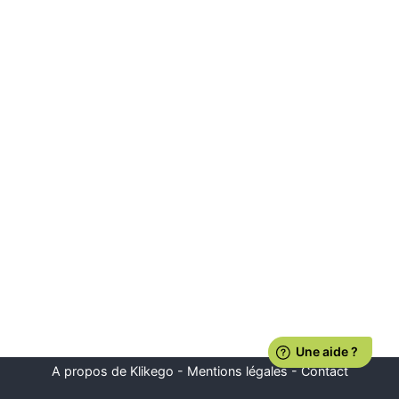
A propos de Klikego
-
Mentions légales
-
Contact