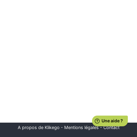
A propos de Klikego
-
Mentions légales
-
Contact