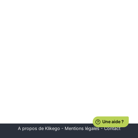
A propos de Klikego
-
Mentions légales
-
Contact