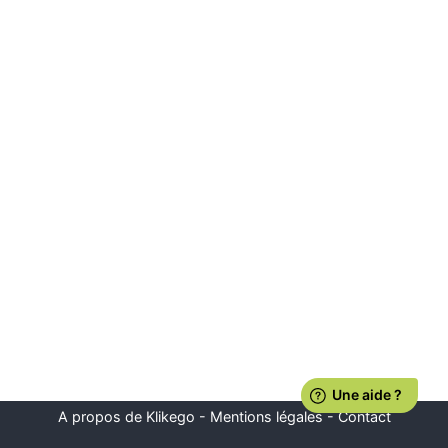
A propos de Klikego
-
Mentions légales
-
Contact